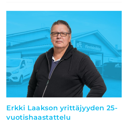
Erkki Laakson yrittäjyyden 25-
vuotishaastattelu