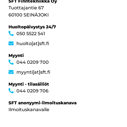
SFT Finntekniikka Oy
Tuottajantie 67
60100 SEINÄJOKI
Huoltopäivystys 24/7
050 5522 541
huolto[at]sft.fi
Myynti
044 0209 700
myynti[at]sft.fi
Myynti - tilasäiliöt
044 0209 706
SFT anonyymi-ilmoituskanava
Ilmoituskanavalle