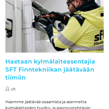
Haetaan kylmälaiteasentajia
SFT Finntekniikan jäätävään
tiimiin
sft
Haemme jäätävää osaamista ja asennetta
kylmälaitteiden huolto- ja asennustehtäviin