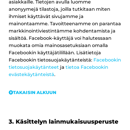
asiakkaille. Tietojen avulla luomme
anonyymejä tilastoja, joilla tutkitaan miten
ihmiset käyttävät sivujamme ja
mainontaamme. Tavoitteenamme on parantaa
markkinointiviestintämme kohdentamista ja
sisältöä. Facebook-käyttäjä voi halutessaan
muokata omia mainosasetuksiaan omalla
Facebookin käyttäjätilillään. Lisätietoja
Facebookin tietosuojakäytänteistä:
Facebo
okin
tietosuojakäytänteet
ja
tietoa Facebookin
evästekäytänteistä
.
TAKAISIN ALKUUN
3. Käsittelyn lainmukaisuusperuste