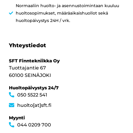
Normaaliin huolto- ja asennustoimintaan kuuluu
huoltosopimukset, määräaikaishuollot sekä
huoltopäivystys 24H / vrk.
Yhteystiedot
SFT Finntekniikka Oy
Tuottajantie 67
60100 SEINÄJOKI
Huoltopäivystys 24/7
050 5522 541
huolto[at]sft.fi
Myynti
044 0209 700