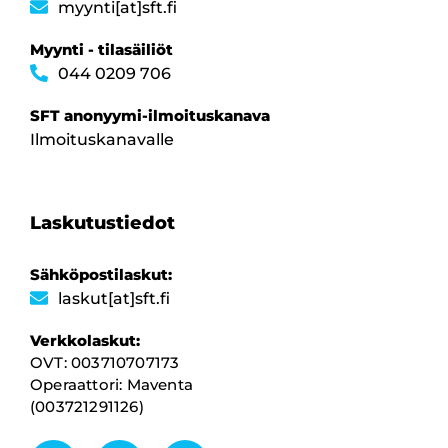
myynti[at]sft.fi
Myynti - tilasäiliöt
044 0209 706
SFT anonyymi-ilmoituskanava
Ilmoituskanavalle
Laskutustiedot
Sähköpostilaskut:
laskut[at]sft.fi
Verkkolaskut:
OVT: 003710707173
Operaattori: Maventa
(003721291126)