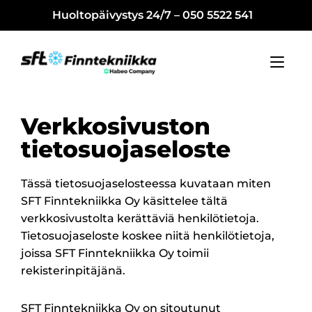
Huoltopäivystys 24/7 – 050 5522 541
Verkkosivuston
tietosuojaseloste
Tässä tietosuojaselosteessa kuvataan miten
SFT Finntekniikka Oy käsittelee tältä
verkkosivustolta kerättäviä henkilötietoja.
Tietosuojaseloste koskee niitä henkilötietoja,
joissa SFT Finntekniikka Oy toimii
rekisterinpitäjänä.
SFT Finntekniikka Oy on sitoutunut