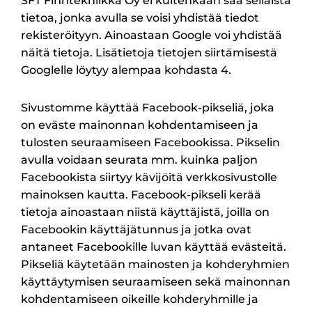
SFT Finntekniikka Oy ei kuitenkaan saa sellaista
tietoa, jonka avulla se voisi yhdistää tiedot
rekisteröityyn. Ainoastaan Google voi yhdistää
näitä tietoja. Lisätietoja tietojen siirtämisestä
Googlelle löytyy alempaa kohdasta 4.
Sivustomme käyttää Facebook-pikseliä, joka
on eväste mainonnan kohdentamiseen ja
tulosten seuraamiseen Facebookissa. Pikselin
avulla voidaan seurata mm. kuinka paljon
Facebookista siirtyy kävijöitä verkkosivustolle
mainoksen kautta. Facebook-pikseli kerää
tietoja ainoastaan niistä käyttäjistä, joilla on
Facebookin käyttäjätunnus ja jotka ovat
antaneet Facebookille luvan käyttää evästeitä.
Pikseliä käytetään mainosten ja kohderyhmien
käyttäytymisen seuraamiseen sekä mainonnan
kohdentamiseen oikeille kohderyhmille ja