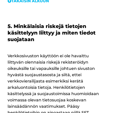
TAKAISIN ALKUUN
5. Minkälaisia riskejä tietojen
käsittelyyn liittyy ja miten tiedot
suojataan
Verkkosivuston käyttöön ei ole havaittu
liittyvän olennaisia riskejä rekisteröidyn
oikeuksille tai vapauksille johtuen sivuston
hyvästä suojaustasosta ja siitä, ettei
verkkovierailijasta esimerkiksi kerätä
arkaluontoisia tietoja. Henkilötietojen
käsittelyssä ja suojaustoimissa huomioidaan
voimassa olevan tietosuojaa koskevan
lainsäädännön vaatimukset. Pääsy
henkilötietoihin on ainoastaan niillä SFT