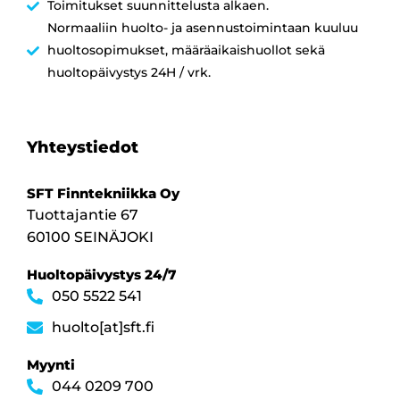
Toimitukset suunnittelusta alkaen.
Normaaliin huolto- ja asennustoimintaan kuuluu
huoltosopimukset, määräaikaishuollot sekä
huoltopäivystys 24H / vrk.
Yhteystiedot
SFT Finntekniikka Oy
Tuottajantie 67
60100 SEINÄJOKI
Huoltopäivystys 24/7
050 5522 541
huolto[at]sft.fi
Myynti
044 0209 700