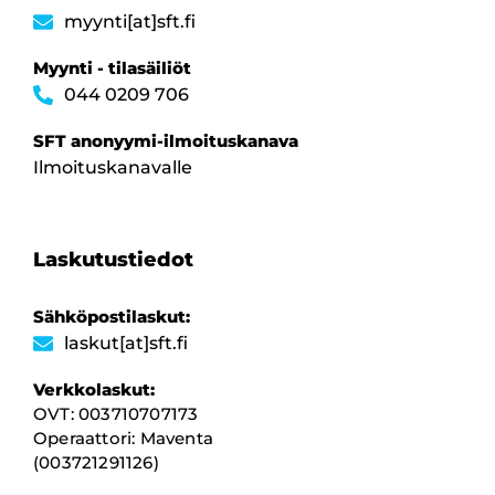
myynti[at]sft.fi
Myynti - tilasäiliöt
044 0209 706
SFT anonyymi-ilmoituskanava
Ilmoituskanavalle
Laskutustiedot
Sähköpostilaskut:
laskut[at]sft.fi
Verkkolaskut:
OVT: 003710707173
Operaattori: Maventa
(003721291126)