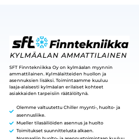
SFT Finntekniikka Oy on kylmäalan myynnin
ammattilainen. Kylmälaitteiden huollon ja
asennuksien lisäksi. Toimintaamme kuuluu
laaja-alaisesti kylmäalan erilaiset kohteet
asiakkaiden tarpeisiin räätälöitynä.
Olemme valtuutettu Chiller myynti-, huolto- ja
asennusliike.
Mueller tilasäiliöiden asennus ja huolto
Toimitukset suunnittelusta alkaen.
Normaaliin huolto- ja asennustoimintaan kuuluu