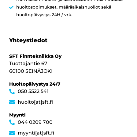
huoltosopimukset, määräaikaishuollot sekä
huoltopäivystys 24H / vrk.
Yhteystiedot
SFT Finntekniikka Oy
Tuottajantie 67
60100 SEINÄJOKI
Huoltopäivystys 24/7
050 5522 541
huolto[at]sft.fi
Myynti
044 0209 700
myynti[at]sft.fi