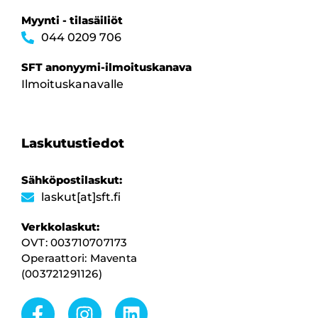
Myynti - tilasäiliöt
044 0209 706
SFT anonyymi-ilmoituskanava
Ilmoituskanavalle
Laskutustiedot
Sähköpostilaskut:
laskut[at]sft.fi
Verkkolaskut:
OVT: 003710707173
Operaattori: Maventa
(003721291126)